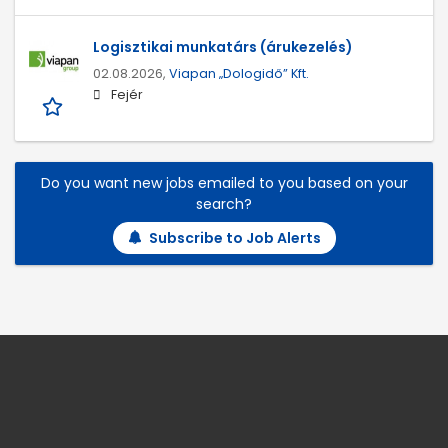
Logisztikai munkatárs (árukezelés)
02.08.2026,
Viapan „Dologidő” Kft.
Fejér
Do you want new jobs emailed to you based on your
search?
Subscribe to Job Alerts