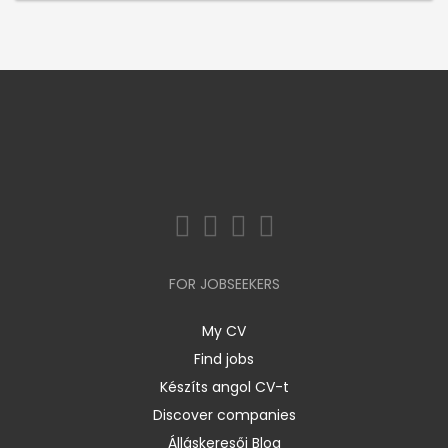
FOR JOBSEEKERS
My CV
Find jobs
Készíts angol CV-t
Discover companies
Álláskeresői Blog