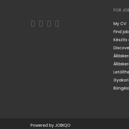
FOR JO
My CV
Find job
Készíts
Discov
Állásker
Állásker
Letölth
Gyakori
Böngéss
Powered by
JOBIQO