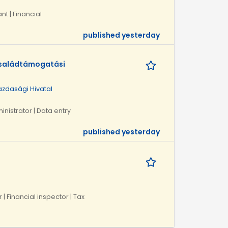
nt | Financial
published yesterday
családtámogatási
zdasági Hivatal
inistrator | Data entry
published yesterday
 | Financial inspector | Tax