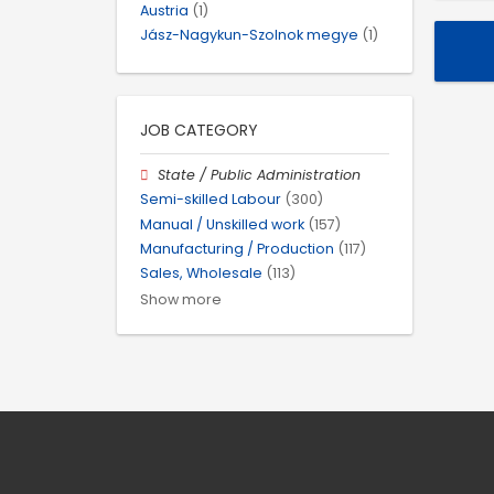
Austria
(1)
Jász-Nagykun-Szolnok megye
(1)
JOB CATEGORY
State / Public Administration
Semi-skilled Labour
(300)
Manual / Unskilled work
(157)
Manufacturing / Production
(117)
Sales, Wholesale
(113)
Show more