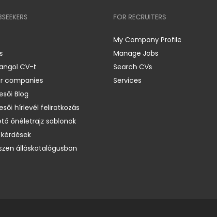
BSEEKERS
FOR RECRUITERS
My Company Profile
s
Manage Jobs
 angol CV-t
Search CVs
er companies
Services
esői Blog
esői hírlevél feliratkozás
ető önéletrajz sablonok
 kérdések
zen álláskatalógusban