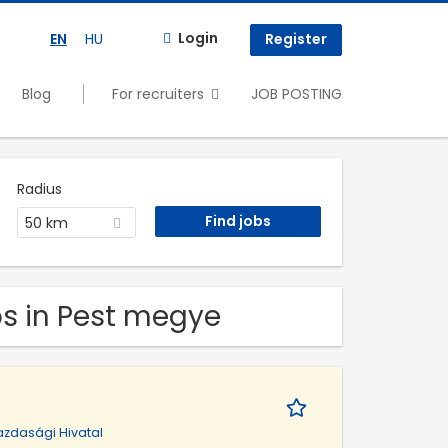
Login
EN
HU
Register
Blog
For recruiters
JOB POSTING
Radius
50 km
bs in Pest megye
zdasági Hivatal