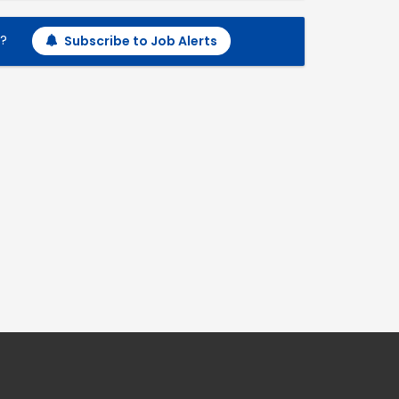
h?
Subscribe to Job Alerts