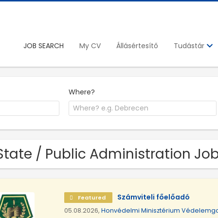
JOB SEARCH
My CV
Állásértesítő
Tudástár
Where?
State / Public Administration Jo
Számviteli főelőadó
Featured
05.08.2026,
Honvédelmi Minisztérium Védelemga