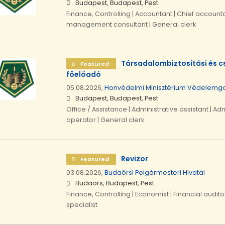
Budapest, Budapest, Pest
Finance, Controlling | Accountant | Chief accounta
management consultant | General clerk
Társadalombiztosítási és 
Featured
főelőadó
05.08.2026,
Honvédelmi Minisztérium Védelemga
Budapest, Budapest, Pest
Office / Assistance | Administrative assistant | Adm
operator | General clerk
Revizor
Featured
03.08.2026,
Budaörsi Polgármesteri Hivatal
Budaörs, Budapest, Pest
Finance, Controlling | Economist | Financial auditor
specialist