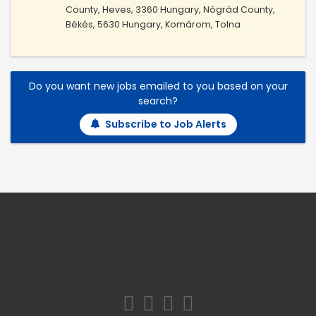
County, Heves, 3360 Hungary, Nógrád County,
Békés, 5630 Hungary, Komárom, Tolna
Do you want new jobs emailed to you based on your
search?
Subscribe to Job Alerts