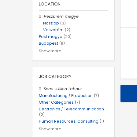
LOCATION
Veszprém megye
Noszlop
(3)
Veszprém
(2)
Pest megye
(20)
Budapest
(9)
Show more
JOB CATEGORY
Semi-skilled Labour
Manufacturing / Production
(7)
Other Categories
(7)
Electronics / Telecommunication
(2)
Human Resources, Consulting
(1)
Show more