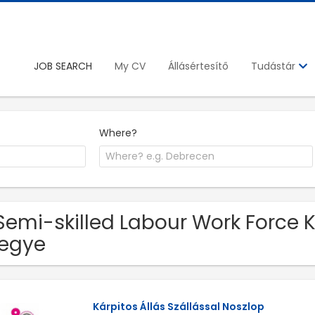
JOB SEARCH
My CV
Állásértesítő
Tudástár
Where?
Semi-skilled Labour Work Force K
egye
Kárpitos Állás Szállással Noszlop