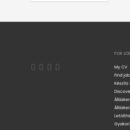
FOR JO
My CV
Find job
Készíts
Discov
Állásker
Állásker
Letölth
Gyakori