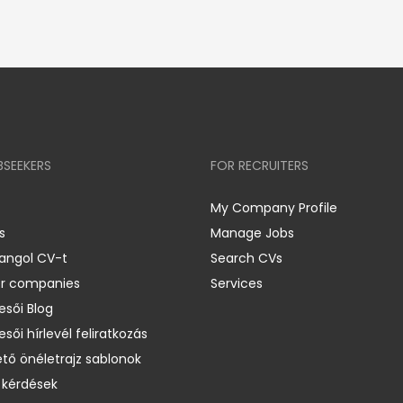
BSEEKERS
FOR RECRUITERS
My Company Profile
s
Manage Jobs
 angol CV-t
Search CVs
er companies
Services
esői Blog
esői hírlevél feliratkozás
ető önéletrajz sablonok
 kérdések