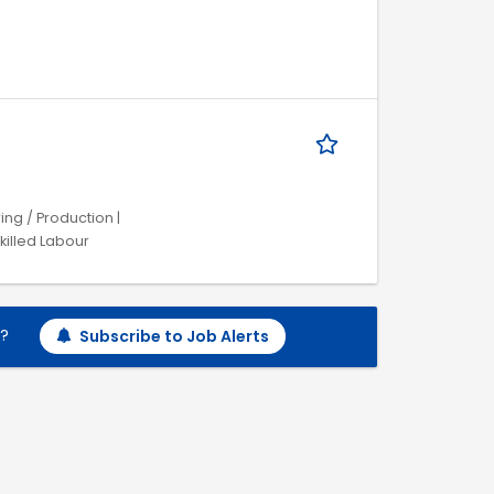
ng / Production |
killed Labour
h?
Subscribe to Job Alerts