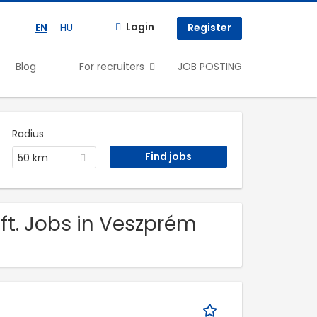
Login
EN
HU
Register
Blog
For recruiters
JOB POSTING
Radius
50 km
ft. Jobs in Veszprém