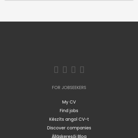
FOR JOBSEEKERS
My CV
Find jobs
Készíts angol CV-t
Discover companies
Álláskeresői Blog