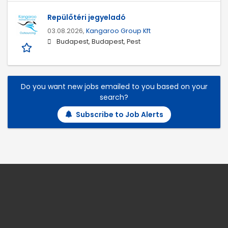
Repülőtéri jegyeladó
03.08.2026,
Kangaroo Group Kft
Budapest, Budapest, Pest
Do you want new jobs emailed to you based on your
search?
Subscribe to Job Alerts