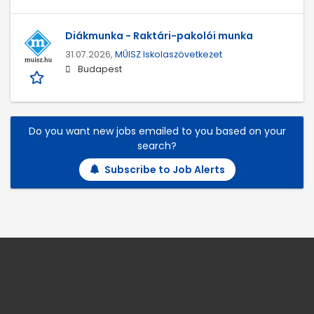
Diákmunka - Raktári-pakolói munka
31.07.2026,
MŰISZ Iskolaszövetkezet
Budapest
Do you want new jobs emailed to you based on your
search?
Subscribe to Job Alerts