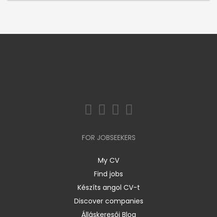
FOR JOBSEEKERS
My CV
Find jobs
Készíts angol CV-t
Discover companies
Álláskeresői Blog