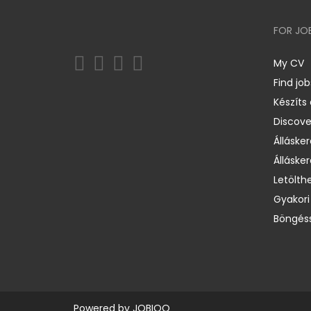
FOR JO
My CV
Find job
Készíts
Discov
Állásker
Állásker
Letölth
Gyakori
Böngéss
Powered by
JOBIQO