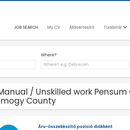
JOB SEARCH
My CV
Állásértesítő
Tudástár
Where?
Manual / Unskilled work Pensum 
omogy County
Áru-összekészítő pozíció diákként