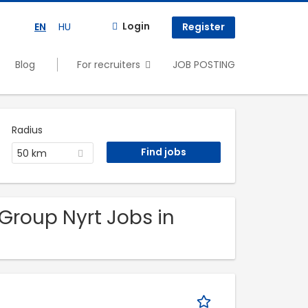
Login
EN
HU
Register
Blog
For recruiters
JOB POSTING
Radius
50 km
Group Nyrt Jobs in