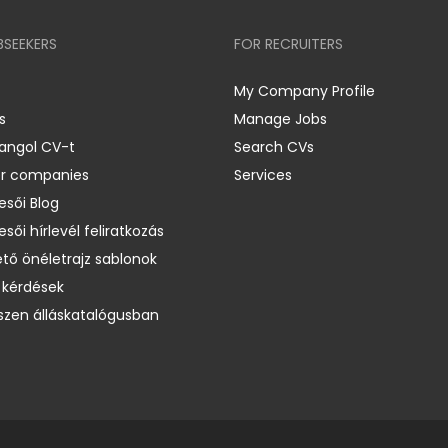
BSEEKERS
FOR RECRUITERS
My Company Profile
s
Manage Jobs
 angol CV-t
Search CVs
er companies
Services
esői Blog
esői hírlevél feliratkozás
ető önéletrajz sablonok
 kérdések
zen álláskatalógusban