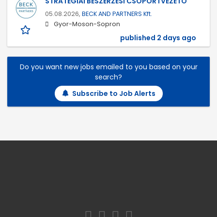
STRATÉGIAI BESZERZÉSI CSOPORTVEZETŐ
05.08.2026,
BECK AND PARTNERS Kft.
Gyor-Moson-Sopron
published 2 days ago
Do you want new jobs emailed to you based on your
search?
Subscribe to Job Alerts