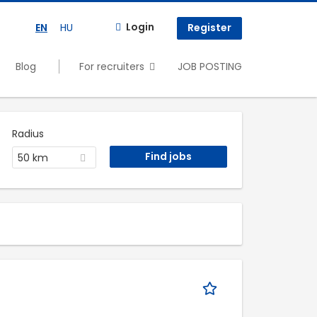
Login
EN
HU
Register
Blog
For recruiters
JOB POSTING
Radius
50 km