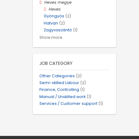
Heves megye
Heves
Gyöngyös
(2)
Hatvan
(2)
Zagyvaszántó
(1)
Show more
JOB CATEGORY
Other Categories
(2)
Semi-skilled Labour
(2)
Finance, Controlling
(1)
Manual / Unskilled work
(1)
Services / Customer support
(1)