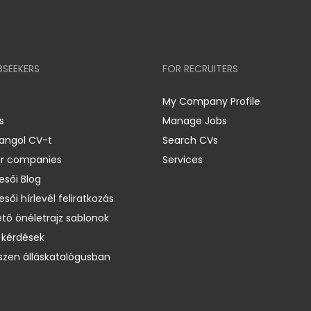
BSEEKERS
FOR RECRUITERS
My Company Profile
s
Manage Jobs
 angol CV-t
Search CVs
er companies
Services
esői Blog
esői hírlevél feliratkozás
ető önéletrajz sablonok
 kérdések
zen álláskatalógusban