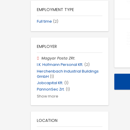
EMPLOYMENT TYPE
Full time
(2)
EMPLOYER
Magyar Posta ZRt.
I.K. Hofmann Personal Kft.
(2)
Herchenbach Industrial Buildings
GmbH
(1)
Jobcapital Kft.
(1)
PannonSec Zrt.
(1)
Show more
LOCATION