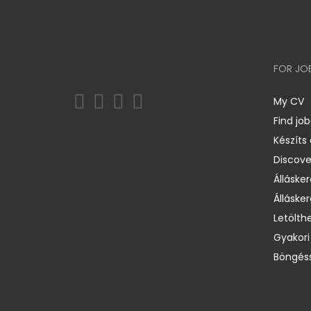
FOR JO
My CV
Find job
Készíts
Discov
Állásker
Állásker
Letölth
Gyakori
Böngéss