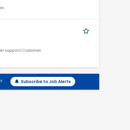
ies
mer support | Customer
h?
Subscribe to Job Alerts