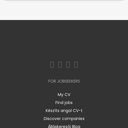
FOR JOBSEEKERS
My CV
Find jobs
Készíts angol CV-t
Discover companies
Álláskeresői Blog