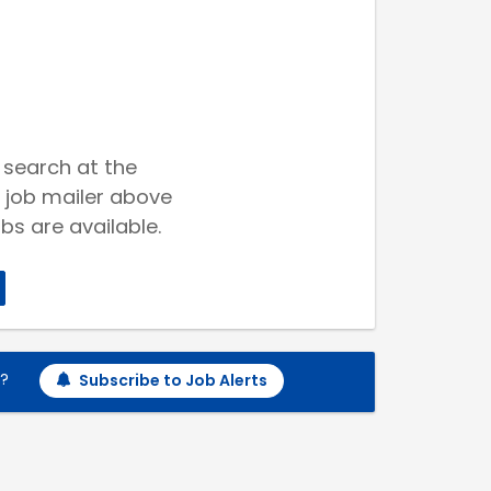
 search at the
 job mailer above
bs are available.
h?
Subscribe to Job Alerts