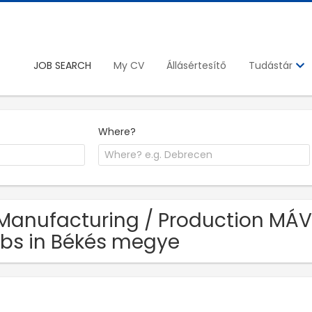
JOB SEARCH
My CV
Állásértesítő
Tudástár
Where?
Manufacturing / Production MÁV S
bs in Békés megye