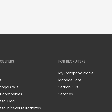
BSEEKERS
FOR RECRUITERS
My Company Profile
s
Manage Jobs
 angol CV-t
Search CVs
er companies
Services
esői Blog
esői hírlevél feliratkozás