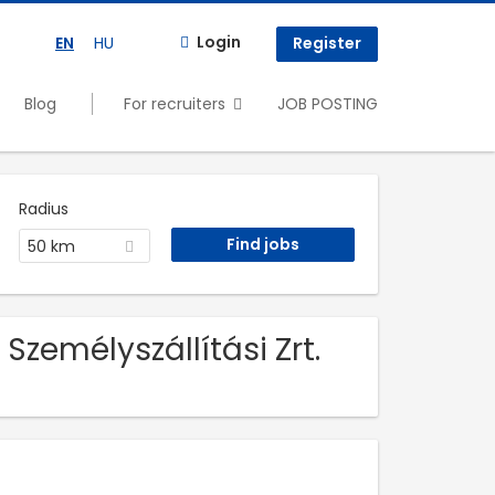
Login
EN
HU
Register
Blog
For recruiters
JOB POSTING
Radius
50 km
zemélyszállítási Zrt.