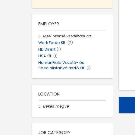
EMPLOYER
MÁV Személyszállítási Zrt.
Work Force Kft.
(2)
HD Direkt
(1)
HSA Kft.
(1)
HumanField Vezető- és
Specialistakiválasztó Kft.
(1)
LOCATION
Békés megye
JOB CATEGORY