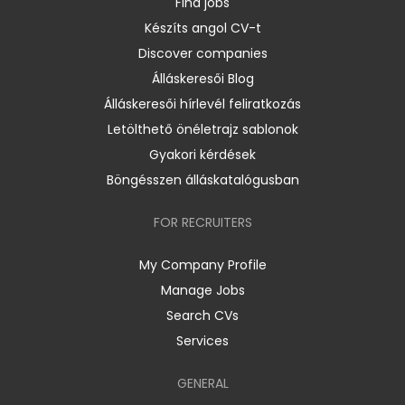
Find jobs
Készíts angol CV-t
Discover companies
Álláskeresői Blog
Álláskeresői hírlevél feliratkozás
Letölthető önéletrajz sablonok
Gyakori kérdések
Böngésszen álláskatalógusban
FOR RECRUITERS
My Company Profile
Manage Jobs
Search CVs
Services
GENERAL