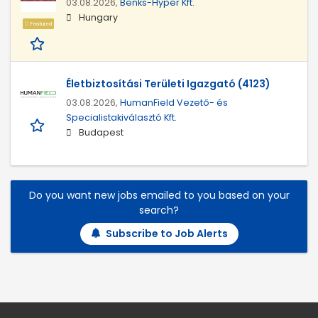
03.08.2026,
Benks-Hyper Kft.
Hungary
Featured
Életbiztosítási Területi Igazgató (4123)
03.08.2026,
HumanField Vezető- és
Specialistakiválasztó Kft.
Budapest
Do you want new jobs emailed to you based on your
search?
Subscribe to Job Alerts