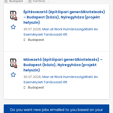
Budapest
Full time
Építésvezető (építőipari generálkivitelezés)
– Budapest (bázis), Nyíregyháza (projekt
helyszín)
30.07.2026,
Man at Work Humánszolgáltató és
Személyzeti Tanácsadó Kft.
Budapest
Művezető (építőipari generálkivitelezés) –
Budapest (bázis), Nyíregyháza (projekt
helyszín)
30.07.2026,
Man at Work Humánszolgáltató és
Személyzeti Tanácsadó Kft.
Budapest
Do you want new jobs emailed to you based on your