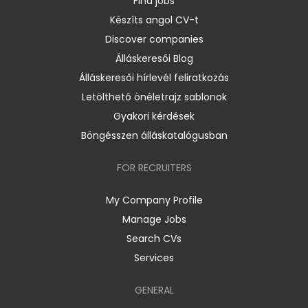
Find jobs
Készíts angol CV-t
Discover companies
Álláskeresői Blog
Álláskeresői hírlevél feliratkozás
Letölthető önéletrajz sablonok
Gyakori kérdések
Böngésszen álláskatalógusban
FOR RECRUITERS
My Company Profile
Manage Jobs
Search CVs
Services
GENERAL