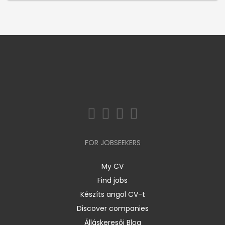
FOR JOBSEEKERS
My CV
Find jobs
Készíts angol CV-t
Discover companies
Álláskeresői Blog