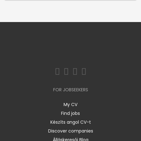
FOR JOBSEEKERS
My CV
Find jobs
Készíts angol CV-t
Discover companies
Álláskeresői Blog