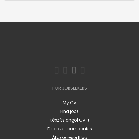
FOR JOBSEEKERS
My CV
Find jobs
Készíts angol CV-t
Discover companies
Álláskeresői Blog