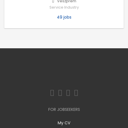
Veszprém
Service Industry
49 jobs
FOR JOBSEEKERS
My CV