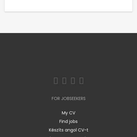
FOR JOBSEEKERS
My CV
Find jobs
Készíts angol CV-t