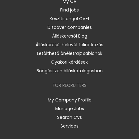
My CV
Find jobs
Készíts angol CV-t
Discover companies
Álláskeresői Blog
Álláskeresői hírlevél feliratkozás
Letölthető önéletrajz sablonok
Gyakori kérdések
Böngésszen álláskatalógusban
FOR RECRUITERS
My Company Profile
Manage Jobs
Search CVs
Services