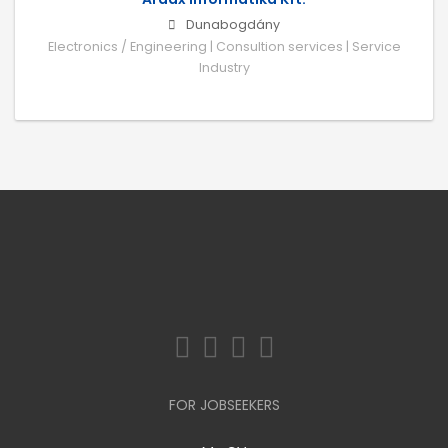
Dunabogdány
Electronics / Engineering | Consultion services | Service
Industry
FOR JOBSEEKERS