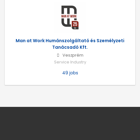
Man at Work Humánszolgáltató és Személyzeti
Tanácsadó Kft.
Veszprém
Service Industry
49 jobs