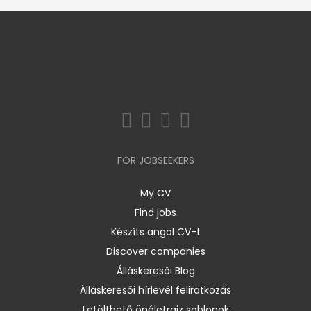
FOR JOBSEEKERS
My CV
Find jobs
Készíts angol CV-t
Discover companies
Álláskeresői Blog
Álláskeresői hírlevél feliratkozás
Letölthető önéletrajz sablonok