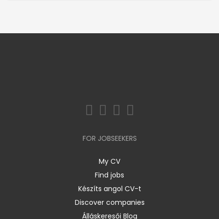
FOR JOBSEEKERS
My CV
Find jobs
Készíts angol CV-t
Discover companies
Álláskeresői Blog