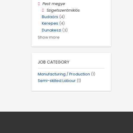
Pest megye
Szigetszentmiklós
Budaörs
(4)
Kerepes
(4)
Dunakeszi
(3)
Show more
JOB CATEGORY
Manufacturing / Production
(1)
Semi-skilled Labour
(1)