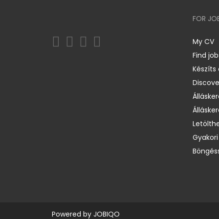
FOR JO
My CV
Find job
Készíts
Discov
Állásker
Állásker
Letölth
Gyakori
Böngéss
Powered by
JOBIQO