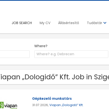
JOB SEARCH
My CV
Állásértesítő
Tudástár
Where?
Viapan „Dologidő” Kft. Job in Szi
Gépkezelő munkatárs
31.07.2026,
Viapan „Dologidő” Kft.