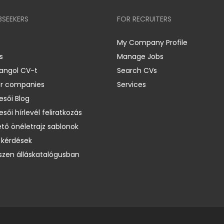
BSEEKERS
FOR RECRUITERS
My Company Profile
s
Manage Jobs
 angol CV-t
Search CVs
er companies
Services
esői Blog
esői hírlevél feliratkozás
ető önéletrajz sablonok
 kérdések
zen álláskatalógusban