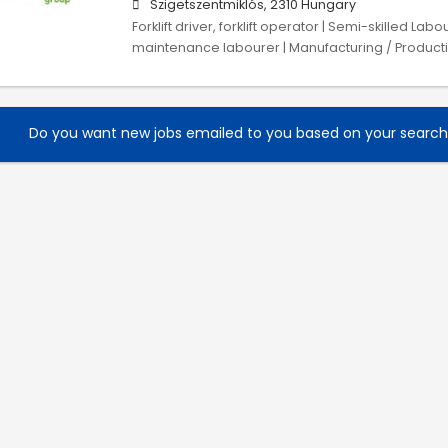
Szigetszentmiklós, 2310 Hungary
Forklift driver, forklift operator | Semi-skilled Lab
maintenance labourer | Manufacturing / Product
Do you want new jobs emailed to you based on your searc