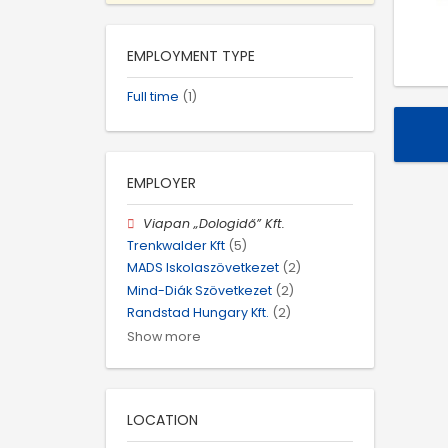
EMPLOYMENT TYPE
Full time
(1)
EMPLOYER
Viapan „Dologidő” Kft.
Trenkwalder Kft
(5)
MADS Iskolaszövetkezet
(2)
Mind-Diák Szövetkezet
(2)
Randstad Hungary Kft.
(2)
Show more
LOCATION