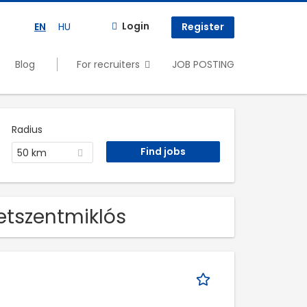
Login
EN
HU
Register
Blog
For recruiters
JOB POSTING
Radius
50 km
getszentmiklós