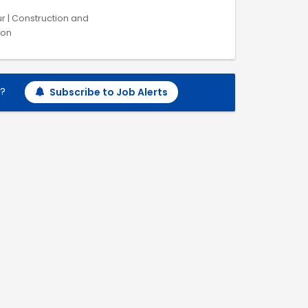
our | Construction and
ion
h?
Subscribe to Job Alerts