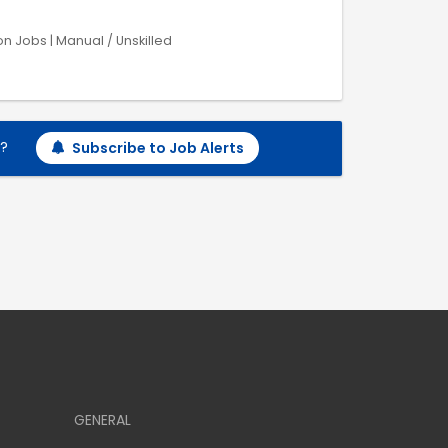
on Jobs | Manual / Unskilled
h?
Subscribe to Job Alerts
GENERAL