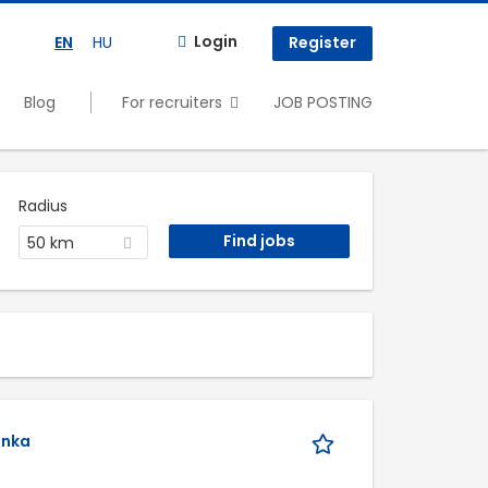
Login
EN
HU
Register
Blog
For recruiters
JOB POSTING
Radius
50 km
unka