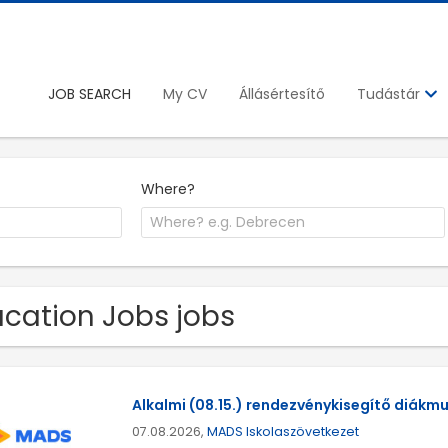
JOB SEARCH
My CV
Állásértesítő
Tudástár
Where?
cation Jobs jobs
Alkalmi (08.15.) rendezvénykisegítő diákm
07.08.2026,
MADS Iskolaszövetkezet