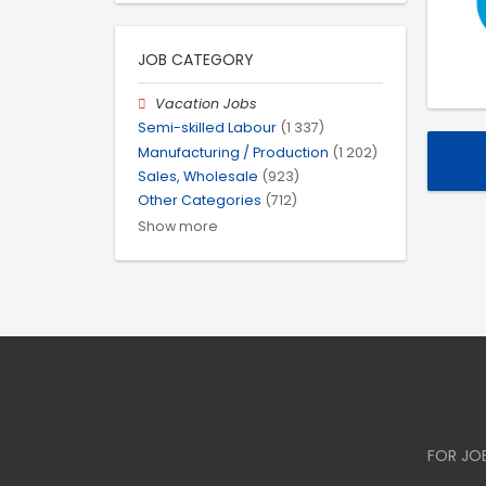
JOB CATEGORY
Vacation Jobs
Semi-skilled Labour
(1 337)
Manufacturing / Production
(1 202)
Sales, Wholesale
(923)
Other Categories
(712)
Show more
FOR JO