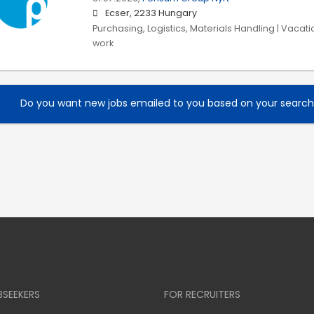
Ecser, 2233 Hungary
Purchasing, Logistics, Materials Handling | Vacati
work
Do you want new jobs emailed to you based on your searc
BSEEKERS
FOR RECRUITERS