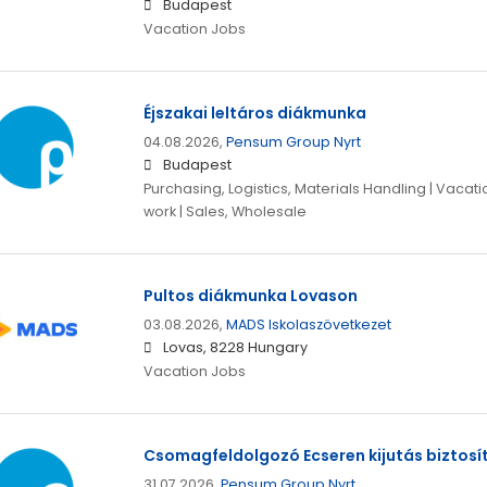
Budapest
Vacation Jobs
Éjszakai leltáros diákmunka
04.08.2026,
Pensum Group Nyrt
Budapest
Purchasing, Logistics, Materials Handling | Vacati
work | Sales, Wholesale
Pultos diákmunka Lovason
03.08.2026,
MADS Iskolaszövetkezet
Lovas, 8228 Hungary
Vacation Jobs
Csomagfeldolgozó Ecseren kijutás biztosí
31.07.2026,
Pensum Group Nyrt