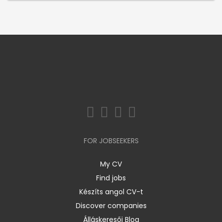
FOR JOBSEEKERS
My CV
Find jobs
Készíts angol CV-t
Discover companies
Álláskeresői Blog