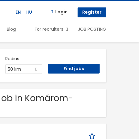
Login
EN
HU
Register
Blog
For recruiters
JOB POSTING
Radius
50 km
e Job in Komárom-