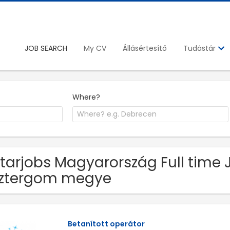
JOB SEARCH
My CV
Állásértesítő
Tudástár
Where?
Starjobs Magyarország Full tim
sztergom megye
Betanított operátor