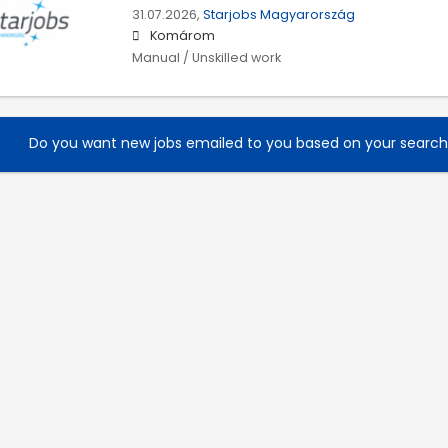
31.07.2026,
Starjobs Magyarország
Komárom
Manual / Unskilled work
Do you want new jobs emailed to you based on your searc