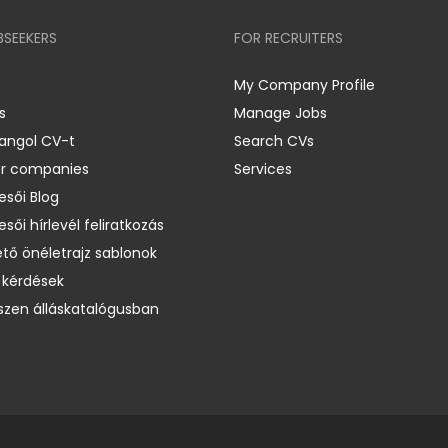
BSEEKERS
FOR RECRUITERS
My Company Profile
s
Manage Jobs
 angol CV-t
Search CVs
er companies
Services
esői Blog
esői hírlevél feliratkozás
ető önéletrajz sablonok
 kérdések
zen álláskatalógusban