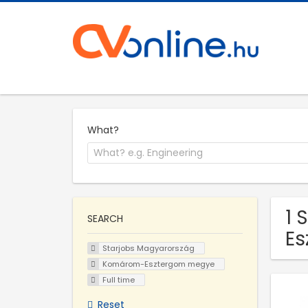
What?
1 
SEARCH
E
Starjobs Magyarország
Komárom-Esztergom megye
Full time
Reset