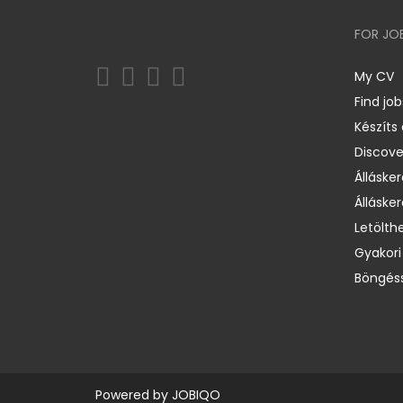
FOR JO
My CV
Find job
Készíts
Discov
Állásker
Állásker
Letölth
Gyakori
Böngéss
Powered by
JOBIQO