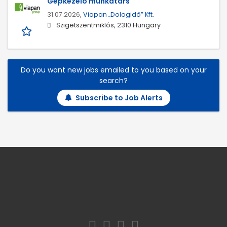
Gépkezelő munkatárs
31.07.2026,
Viapan „Dologidő” Kft.
Szigetszentmiklós, 2310 Hungary
Do you want new jobs emailed to you based on your
search?
Subscribe to Job Alerts