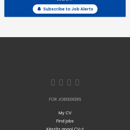
Subscribe to Job Alerts
FOR JOBSEEKERS
My CV
Find jobs
Készíts angol CV-t