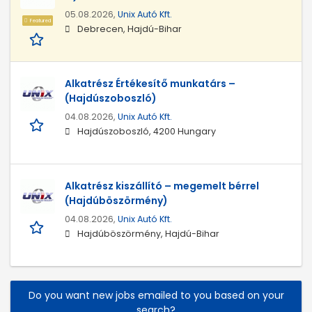
05.08.2026,
Unix Autó Kft.
Featured
Debrecen, Hajdú-Bihar
Alkatrész Értékesítő munkatárs –
(Hajdúszoboszló)
04.08.2026,
Unix Autó Kft.
Hajdúszoboszló, 4200 Hungary
Alkatrész kiszállító – megemelt bérrel
(Hajdúböszörmény)
04.08.2026,
Unix Autó Kft.
Hajdúböszörmény, Hajdú-Bihar
Do you want new jobs emailed to you based on your
search?