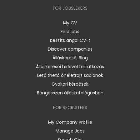
FOR JOBSEEKERS
My CV
Find jobs
Készíts angol CV-t
Discover companies
Álláskeresői Blog
Álláskeresői hírlevél feliratkozás
Letölthető önéletrajz sablonok
Gyakori kérdések
Böngésszen álláskatalógusban
FOR RECRUITERS
My Company Profile
Manage Jobs
Search CVs