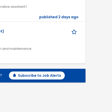
rative assistant |
published 2 days ago
et)
ion and maintenance
h?
Subscribe to Job Alerts