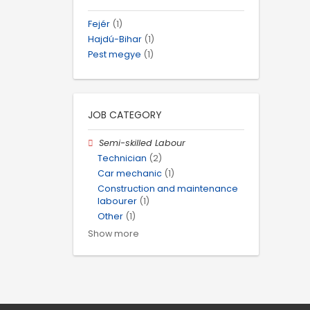
Fejér
(1)
Hajdú-Bihar
(1)
Pest megye
(1)
JOB CATEGORY
Semi-skilled Labour
Technician
(2)
Car mechanic
(1)
Construction and maintenance
labourer
(1)
Other
(1)
Show more