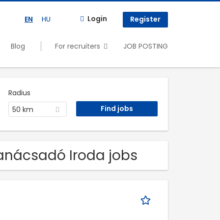
Login
EN
HU
Register
Blog
For recruiters
JOB POSTING
Radius
50 km
Tanácsadó Iroda jobs