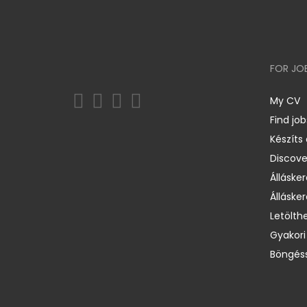
FOR JO
My CV
Find job
Készíts
Discov
Állásker
Állásker
Letölth
Gyakori
Böngéss