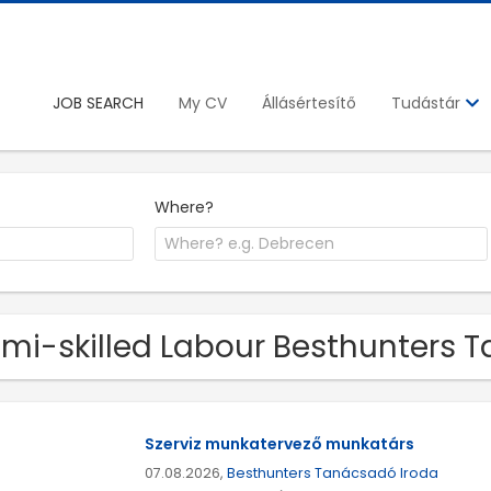
JOB SEARCH
My CV
Állásértesítő
Tudástár
Where?
mi-skilled Labour Besthunters 
Szerviz munkatervező munkatárs
07.08.2026,
Besthunters Tanácsadó Iroda