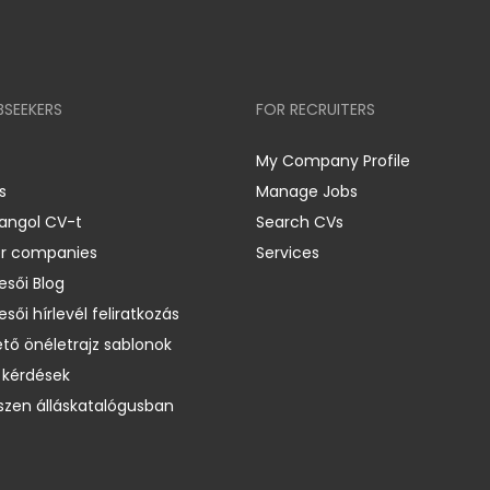
BSEEKERS
FOR RECRUITERS
My Company Profile
s
Manage Jobs
 angol CV-t
Search CVs
er companies
Services
esői Blog
esői hírlevél feliratkozás
ető önéletrajz sablonok
 kérdések
zen álláskatalógusban