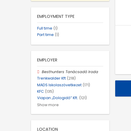
EMPLOYMENT TYPE
Full time
(1)
Part time
(1)
EMPLOYER
Besthunters Tanácsadó Iroda
Trenkwalder Kft
(218)
MADS Iskolaszövetkezet
(171)
KFC
(135)
Viapan „Dologidő” Kft.
(121)
Show more
LOCATION