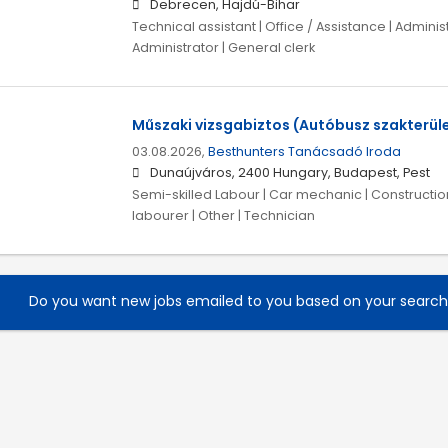
Debrecen, Hajdú-Bihar
Technical assistant | Office / Assistance | Administ
Administrator | General clerk
Műszaki vizsgabiztos (Autóbusz szakterül
03.08.2026,
Besthunters Tanácsadó Iroda
Dunaújváros, 2400 Hungary, Budapest, Pest
Semi-skilled Labour | Car mechanic | Construct
labourer | Other | Technician
Do you want new jobs emailed to you based on your searc