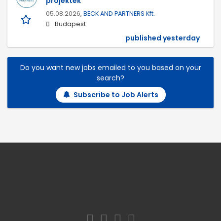
projektek
05.08.2026,
BECK AND PARTNERS Kft.
Budapest
published yesterday
Do you want new jobs emailed to you based on your
search?
Subscribe to Job Alerts