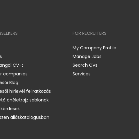
BSEEKERS
FOR RECRUITERS
My Company Profile
s
Manage Jobs
 angol CV-t
Search CVs
er companies
Services
esői Blog
esői hírlevél feliratkozás
ető önéletrajz sablonok
 kérdések
zen álláskatalógusban