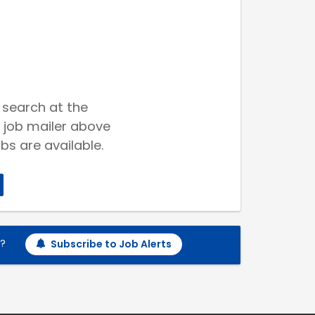
 search at the
 job mailer above
bs are available.
h?
Subscribe to Job Alerts