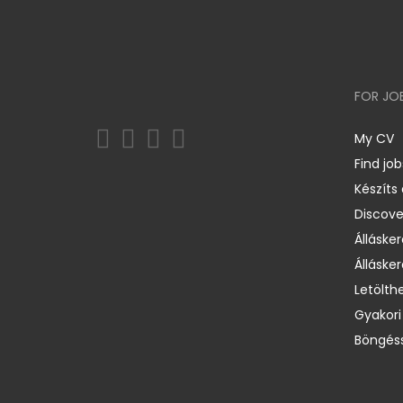
FOR JO
My CV
Find job
Készíts
Discov
Állásker
Állásker
Letölth
Gyakori
Böngéss