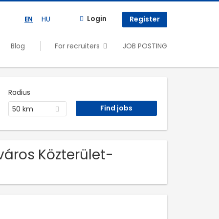
Login
EN
HU
Register
Blog
For recruiters
JOB POSTING
Radius
50 km
város Közterület-