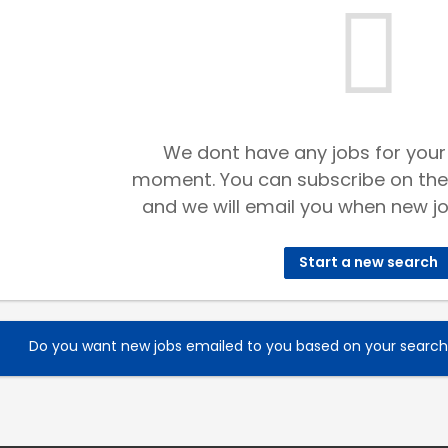
We dont have any jobs for your
moment. You can subscribe on the
and we will email you when new jo
Start a new search
Do you want new jobs emailed to you based on your searc