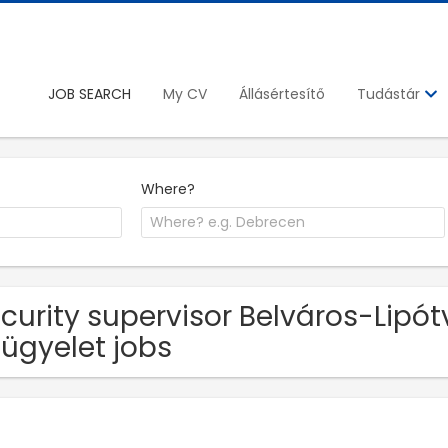
JOB SEARCH
My CV
Állásértesítő
Tudástár
Where?
curity supervisor Belváros-Lipót
lügyelet jobs