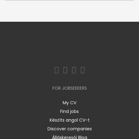
FOR JOBSEEKERS
My CV
Find jobs
Készíts angol CV-t
Discover companies
Álláskeresői Blog