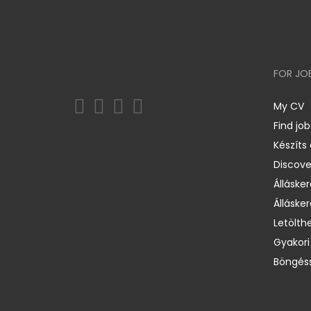
FOR JO
My CV
Find job
Készíts
Discov
Állásker
Állásker
Letölth
Gyakori
Böngéss