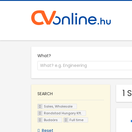
What?
1 
SEARCH
Sales, Wholesale
Randstad Hungary Kft.
Budaörs
Full time
Reset