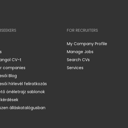
BSEEKERS
FOR RECRUITERS
My Company Profile
s
Manage Jobs
 angol CV-t
Search CVs
er companies
Services
esői Blog
esői hírlevél feliratkozás
ető önéletrajz sablonok
 kérdések
zen álláskatalógusban