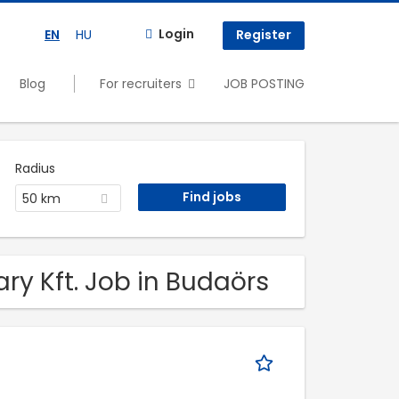
Login
EN
HU
Register
Blog
For recruiters
JOB POSTING
Radius
50 km
ry Kft. Job in Budaörs