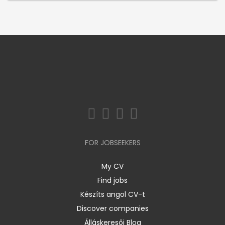
FOR JOBSEEKERS
My CV
Find jobs
Készíts angol CV-t
Discover companies
Álláskeresői Blog