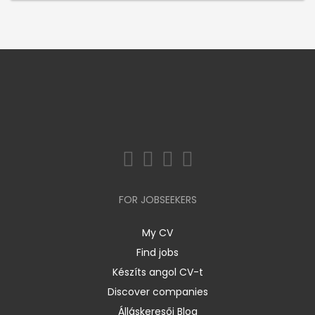
FOR JOBSEEKERS
My CV
Find jobs
Készíts angol CV-t
Discover companies
Álláskeresői Blog