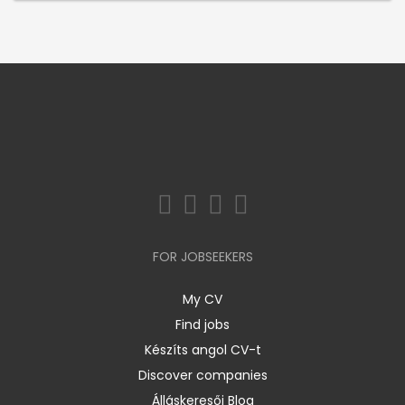
FOR JOBSEEKERS
My CV
Find jobs
Készíts angol CV-t
Discover companies
Álláskeresői Blog