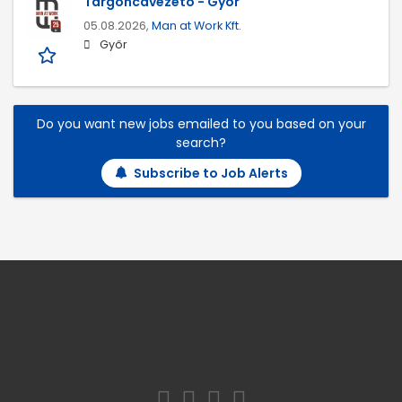
Targoncavezető - Győr
05.08.2026,
Man at Work Kft.
Győr
Do you want new jobs emailed to you based on your
search?
Subscribe to Job Alerts