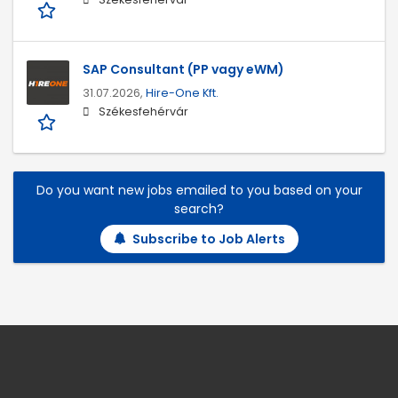
SAP Consultant (PP vagy eWM)
31.07.2026,
Hire-One Kft.
Székesfehérvár
Do you want new jobs emailed to you based on your
search?
Subscribe to Job Alerts