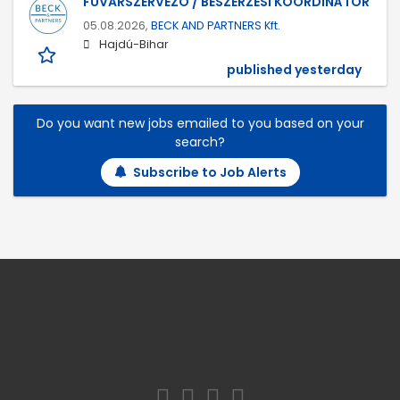
FUVARSZERVEZŐ / BESZERZÉSI KOORDINÁTOR
05.08.2026,
BECK AND PARTNERS Kft.
Hajdú-Bihar
published yesterday
Do you want new jobs emailed to you based on your
search?
Subscribe to Job Alerts