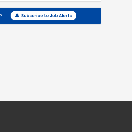
h?
Subscribe to Job Alerts