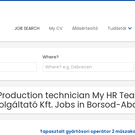
JOB SEARCH
My CV
Állásértesítő
Tudástár
Where?
Production technician My HR Te
olgáltató Kft. Jobs in Borsod-A
Tapasztalt gyártósori operátor 2 műsza