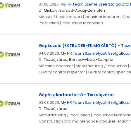
07.08.2026,
My HR Team Személyzeti Szolgáltató K
Miskolc, Borsod-Abaúj-Zemplén
Manual / Unskilled work | Industrial labourer | Ope
Production | Production technician
Gépkezelő (EXTRUDER-FILMGYÁRTÓ) - Tisz
04.08.2026,
My HR Team Személyzeti Szolgáltató K
Tiszaújváros, Borsod-Abaúj-Zemplén
Machine operator | Manufacturing / Production | 
Quality control inspector | Quality control speciali
Gépész karbantartó - Tiszaújváros
03.08.2026,
My HR Team Személyzeti Szolgáltató K
Tiszaújváros
Manufacturing / Production | Production technicia
Construction and maintenance labourer | Machin