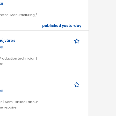
ft.
rator | Manufacturing /
published yesterday
aújváros
ft.
Production technician |
st
ft.
n | Semi-skilled Labour |
e repairer