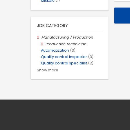
Miskolc
(1)
JOB CATEGORY
Manufacturing / Production
Production technician
Automatization
(3)
Quality control inspector
(3)
Quality control specialist
(2)
Show more