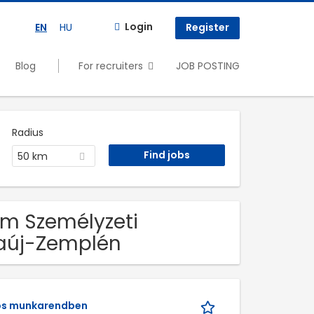
Login
EN
HU
Register
Blog
For recruiters
JOB POSTING
Radius
50 km
am Személyzeti
baúj-Zemplén
kos munkarendben