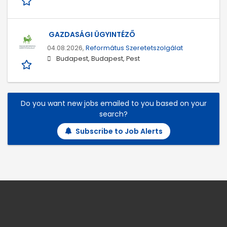
GAZDASÁGI ÜGYINTÉZŐ
04.08.2026,
Református Szeretetszolgálat
Budapest, Budapest, Pest
Do you want new jobs emailed to you based on your
search?
Subscribe to Job Alerts