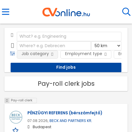
Job category
Employment type
Emplo
Pay-roll clerk jobs
Pay-roll clerk
PÉNZÜGYI REFERENS (bérszámfejtő)
07.08.2026,
BECK AND PARTNERS Kft.
Budapest