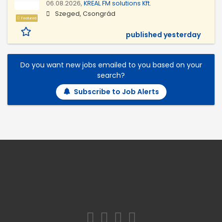
06.08.2026,
KREAL FM solutions Kft.
Szeged, Csongrád
Featured
published yesterday
Do you want new jobs emailed to you based on your
search?
Subscribe to Job Alerts