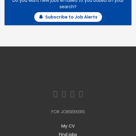
Do you want new jobs emailed to you based on your
search?
Subscribe to Job Alerts
FOR JOBSEEKERS
My CV
Find jobs