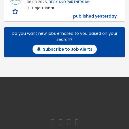
06.08.2026,
BECK AND PARTNERS Kft.
Hajdú-Bihar
published yesterday
Do you want new jobs emailed to you based on your
search?
Subscribe to Job Alerts